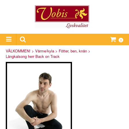
0
VÄLKOMMEN!
>
Värme/kyla
>
Fötter, ben, knän
>
Långkalsong herr Back on Track