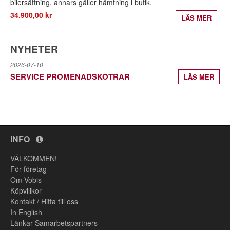
bilersättning, annars gäller hämtning i butik.
34.900,00 kr
LÄS MER
NYHETER
2026-07-10
SERVICE PROMENADSKOTRAR
LÄS MER
INFO
VÄLKOMMEN!
För företag
Om Vobis
Köpvillkor
Kontakt / Hitta till oss
In English
Länkar Samarbetspartners