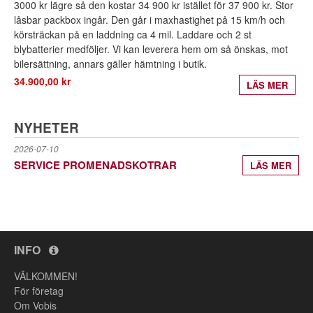
3000 kr lägre så den kostar 34 900 kr istället för 37 900 kr. Stor
låsbar packbox ingår. Den går i maxhastighet på 15 km/h och
körsträckan på en laddning ca 4 mil. Laddare och 2 st
blybatterier medföljer. Vi kan leverera hem om så önskas, mot
bilersättning, annars gäller hämtning i butik.
34.900,00 kr
LÄS MER
NYHETER
2026-07-10
SERVICE PROMENADSKOTRAR
LÄS MER
INFO
VÄLKOMMEN!
För företag
Om Vobis