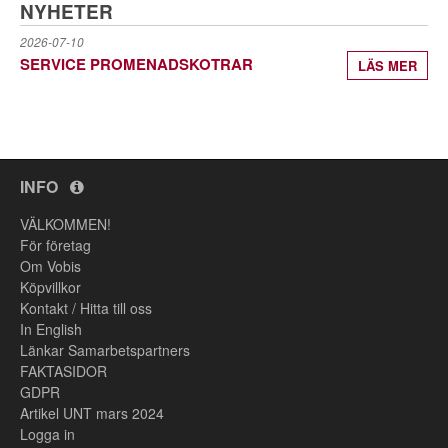
NYHETER
2026-07-10
SERVICE PROMENADSKOTRAR
LÄS MER
INFO
VÄLKOMMEN!
För företag
Om Vobis
Köpvillkor
Kontakt / Hitta till oss
In English
Länkar Samarbetspartners
FAKTASIDOR
GDPR
Artikel UNT mars 2024
Logga in