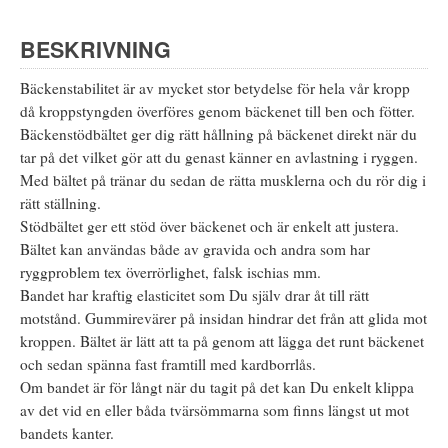
BESKRIVNING
Bäckenstabilitet är av mycket stor betydelse för hela vår kropp
då kroppstyngden överföres genom bäckenet till ben och fötter.
Bäckenstödbältet ger dig rätt hållning på bäckenet direkt när du
tar på det vilket gör att du genast känner en avlastning i ryggen.
Med bältet på tränar du sedan de rätta musklerna och du rör dig i
rätt ställning.
Stödbältet ger ett stöd över bäckenet och är enkelt att justera.
Bältet kan användas både av gravida och andra som har
ryggproblem tex överrörlighet, falsk ischias mm.
Bandet har kraftig elasticitet som Du själv drar åt till rätt
motstånd. Gummirevärer på insidan hindrar det från att glida mot
kroppen. Bältet är lätt att ta på genom att lägga det runt bäckenet
och sedan spänna fast framtill med kardborrlås.
Om bandet är för långt när du tagit på det kan Du enkelt klippa
av det vid en eller båda tvärsömmarna som finns längst ut mot
bandets kanter.