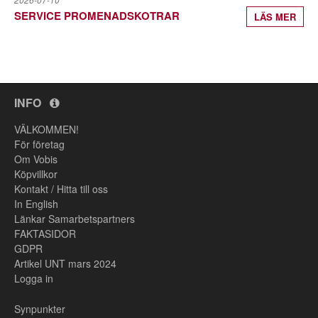
2026-07-10
SERVICE PROMENADSKOTRAR
LÄS MER
INFO
VÄLKOMMEN!
För företag
Om Vobis
Köpvillkor
Kontakt / Hitta till oss
In English
Länkar Samarbetspartners
FAKTASIDOR
GDPR
Artikel UNT mars 2024
Logga in
Synpunkter