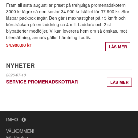
Fram till sista augusti är priset på trehjuliga promenadskotern
3000 kr lägre så den kostar 34 900 kr istället för 37 900 kr. Stor
låsbar packbox ingår. Den går i maxhastighet på 15 km/h och
körsträckan på en laddning ca 4 mil. Laddare och 2 st
blybatterier medföljer. Vi kan leverera hem om så önskas, mot
bilersättning, annars gäller hämtning i butik.
34.900,00 kr
LÄS MER
NYHETER
2026-07-10
SERVICE PROMENADSKOTRAR
LÄS MER
INFO
VÄLKOMMEN!
För företag