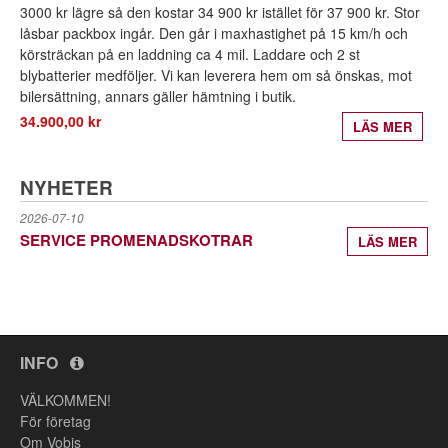
3000 kr lägre så den kostar 34 900 kr istället för 37 900 kr. Stor
låsbar packbox ingår. Den går i maxhastighet på 15 km/h och
körsträckan på en laddning ca 4 mil. Laddare och 2 st
blybatterier medföljer. Vi kan leverera hem om så önskas, mot
bilersättning, annars gäller hämtning i butik.
34.900,00 kr
LÄS MER
NYHETER
2026-07-10
SERVICE PROMENADSKOTRAR
LÄS MER
INFO
VÄLKOMMEN!
För företag
Om Vobis