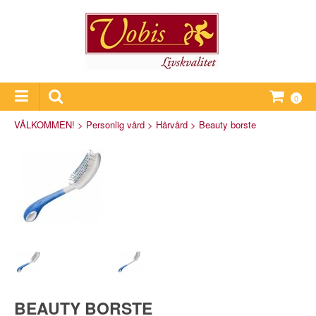
0
VÄLKOMMEN!
>
Personlig vård
>
Hårvård
>
Beauty borste
BEAUTY BORSTE