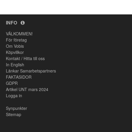
INFO
VÄLKOMMEN!
För företag
Om Vobis
Köpvillkor
Kontakt / Hitta till oss
In English
Länkar Samarbetspartners
FAKTASIDOR
GDPR
Artikel UNT mars 2024
Logga in
Synpunkter
Sitemap