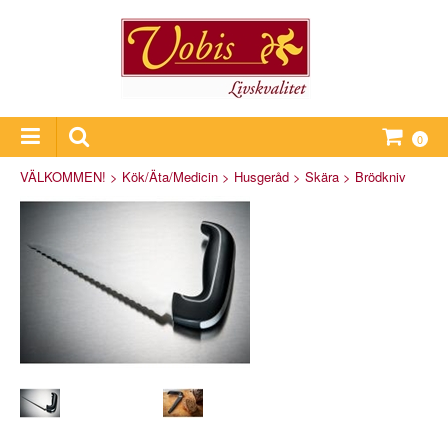
0
VÄLKOMMEN!
>
Kök/Äta/Medicin
>
Husgeråd
>
Skära
>
Brödkniv