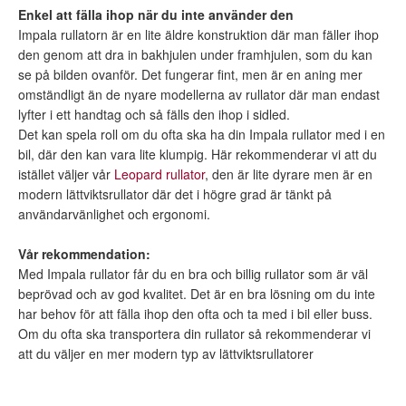
Enkel att fälla ihop när du inte använder den
Impala rullatorn är en lite äldre konstruktion där man fäller ihop
den genom att dra in bakhjulen under framhjulen, som du kan
se på bilden ovanför. Det fungerar fint, men är en aning mer
omständligt än de nyare modellerna av rullator där man endast
lyfter i ett handtag och så fälls den ihop i sidled.
Det kan spela roll om du ofta ska ha din Impala rullator med i en
bil, där den kan vara lite klumpig. Här rekommenderar vi att du
istället väljer vår
Leopard rullator
, den är lite dyrare men är en
modern lättviktsrullator där det i högre grad är tänkt på
användarvänlighet och ergonomi.
Vår rekommendation:
Med Impala rullator får du en bra och billig rullator som är väl
beprövad och av god kvalitet. Det är en bra lösning om du inte
har behov för att fälla ihop den ofta och ta med i bil eller buss.
Om du ofta ska transportera din rullator så rekommenderar vi
att du väljer en mer modern typ av lättviktsrullatorer