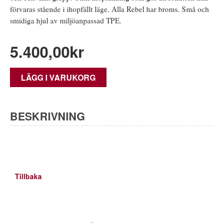
förvaras stående i ihopfällt läge. Alla Rebel har broms. Små och
smidiga hjul av miljöanpassad TPE.
5.400,00
kr
LÄGG I VARUKORG
BESKRIVNING
Tillbaka