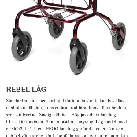
REBEL LÅG
Standardrullator med små hjul för inomhusbruk, kan beställas
med olika tillbehör, finns endast i röd färg, finns i flera bredder,
svensktillverkad. Stadig sittbräda. Höjdjusterbara handtag.
Chassit är förzinkat för att motstå rostangrepp. Låg modell med
en sitthöjd på 54cm. ERGO handtag ger brukaren ett skonsamt
och bekvämt grepp. Unik ihopfällning som gör att rollatorn kan