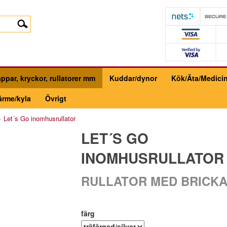
ppar, kryckor, rullatorer mm
Kuddar/dynor
Kök/Äta/Medici
ärme/kyla
Övrigt
>
Let´s Go inomhusrullator
LET´S GO
INOMHUSRULLATOR
RULLATOR MED BRICK
färg