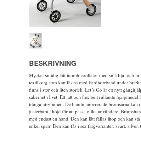
BESKRIVNING
Mycket smidig lätt inomhusrollator med små hjul och brick
textilkorg som kan fästas med kardborrband under bricka
finns i stor och liten storlek. Let´s Go är ett nytt gångh
säkerhet i livet. Ett lätt och flexibelt rullande hjälpme
trånga utrymmen. De handmanövrerade bromsarna kan o
justerbara i höjd för att passa olika användare. Broms
med endast en hand. Den kan lätt fällas ihop och kan stå 
enkel spärr. Den kan fås i sex färgvarianter: svart, silver, tr