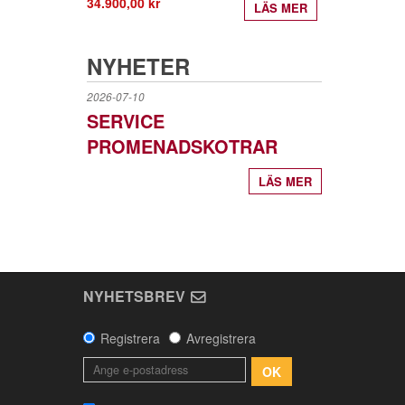
34.900,00 kr
LÄS MER
NYHETER
2026-07-10
SERVICE
PROMENADSKOTRAR
LÄS MER
NYHETSBREV
Registrera
Avregistrera
OK