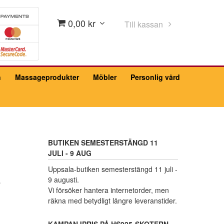
0,00 kr
Till kassan
n
Massageprodukter
Möbler
Personlig vård
BUTIKEN SEMESTERSTÄNGD 11
JULI - 9 AUG
Uppsala-butiken semesterstängd 11 juli -
A
9 augusti.
Vi försöker hantera internetorder, men
räkna med betydligt längre leveranstider.