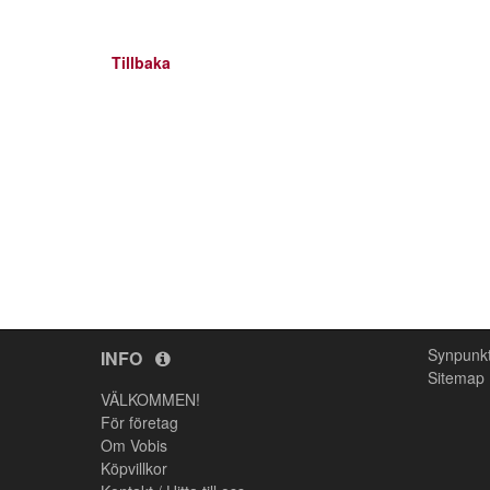
Tillbaka
Synpunk
INFO
Sitemap
VÄLKOMMEN!
För företag
Om Vobis
Köpvillkor