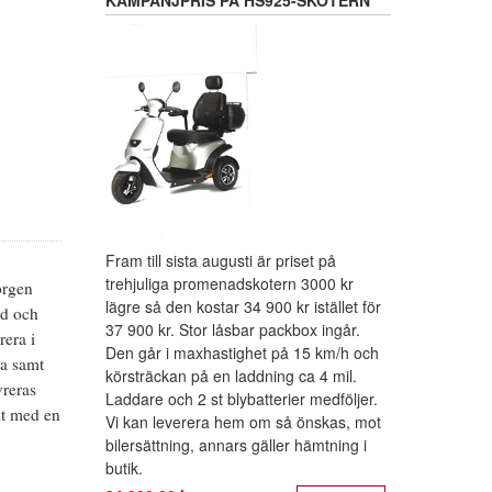
KAMPANJPRIS PÅ HS925-SKOTERN
Fram till sista augusti är priset på
trehjuliga promenadskotern 3000 kr
orgen
lägre så den kostar 34 900 kr istället för
öd och
37 900 kr. Stor låsbar packbox ingår.
rera i
Den går i maxhastighet på 15 km/h och
a samt
körsträckan på en laddning ca 4 mil.
vreras
Laddare och 2 st blybatterier medföljer.
st med en
Vi kan leverera hem om så önskas, mot
bilersättning, annars gäller hämtning i
butik.