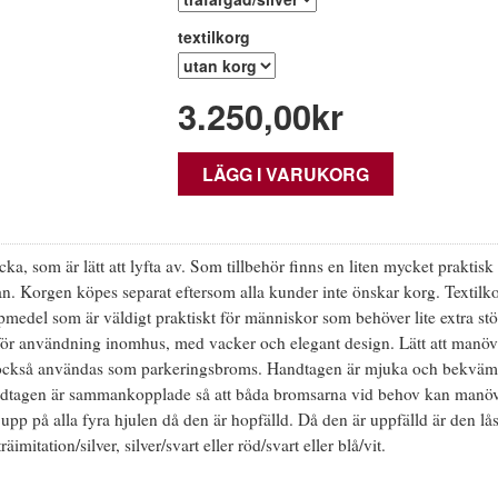
textilkorg
3.250,00
kr
LÄGG I VARUKORG
a, som är lätt att lyfta av. Som tillbehör finns en liten mycket praktisk
n. Korgen köpes separat eftersom alla kunder inte önskar korg. Textilk
jälpmedel som är väldigt praktiskt för människor som behöver lite extra st
del för användning inomhus, med vacker och elegant design. Lätt att manöv
ckså användas som parkeringsbroms. Handtagen är mjuka och bekväm
handtagen är sammankopplade så att båda bromsarna vid behov kan manö
upp på alla fyra hjulen då den är hopfälld. Då den är uppfälld är den lå
äimitation/silver, silver/svart eller röd/svart eller blå/vit.