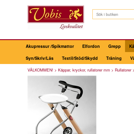
Akupressur /Spikmattor
Elfordon
Grepp
Kä
Syn/Skriv/Läs
Textil/Stöd/Skydd
Träning
V
VÄLKOMMEN!
>
Käppar, kryckor, rullatorer mm
>
Rullatorer