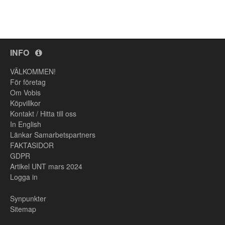
INFO
VÄLKOMMEN!
För företag
Om Vobis
Köpvillkor
Kontakt / Hitta till oss
In English
Länkar Samarbetspartners
FAKTASIDOR
GDPR
Artikel UNT mars 2024
Logga in
Synpunkter
Sitemap