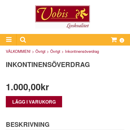
0
VÄLKOMMEN!
>
Övrigt
>
Övrigt
>
Inkontinensöverdrag
INKONTINENSÖVERDRAG
1.000,00
kr
LÄGG I VARUKORG
BESKRIVNING